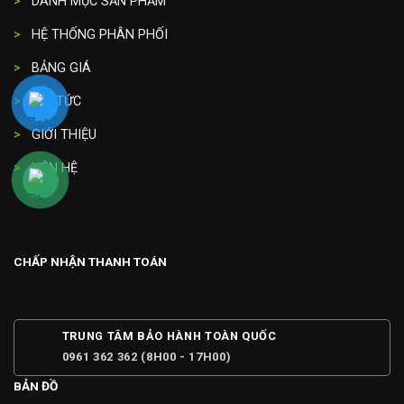
>
DANH MỤC SẢN PHẨM
>
HỆ THỐNG PHÂN PHỐI
>
BẢNG GIÁ
>
TIN TỨC
>
GIỚI THIỆU
>
LIÊN HỆ
CHẤP NHẬN THANH TOÁN
TRUNG TÂM BẢO HÀNH TOÀN QUỐC
0961 362 362 (8H00 - 17H00)
BẢN ĐỒ