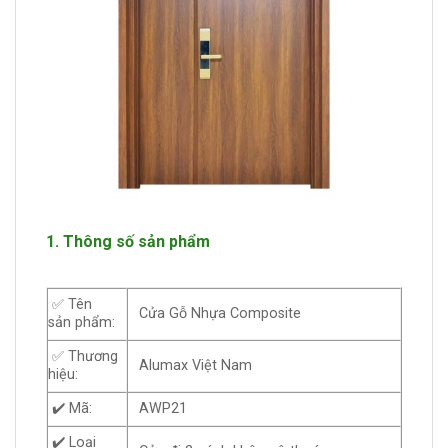
1. Thông số sản phẩm
✅ Tên
Cửa Gỗ Nhựa Composite
sản phẩm:
✅ Thương
Alumax Việt Nam
hiệu:
✔️ Mã:
AWP21
✔️ Loại