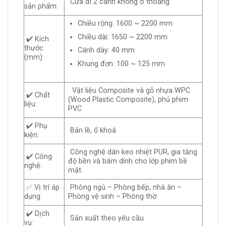
Cửa đi 2 cánh không ô thoáng
sản phẩm:
Chiều rộng: 1600 ~ 2200 mm
Chiều dài: 1650 ~ 2200 mm
✔️ Kích
thước
Cánh dày: 40 mm
(mm):
Khung đơn: 100 ~ 125 mm
Vật liệu Composite và gỗ nhựa WPC
✔️ Chất
(Wood Plastic Composite), phủ phim
liệu:
PVC
✔️ Phụ
Bản lề, ổ khoá
kiện:
Công nghệ dán keo nhiệt PUR, gia tăng
✔️ Công
độ bền và bám dính cho lớp phim bề
nghệ:
mặt.
✅ Vị trí áp
Phòng ngủ – Phòng bếp, nhà ăn –
dụng:
Phòng vệ sinh – Phòng thờ
✔️ Dịch
Sản xuất theo yêu cầu
vụ: