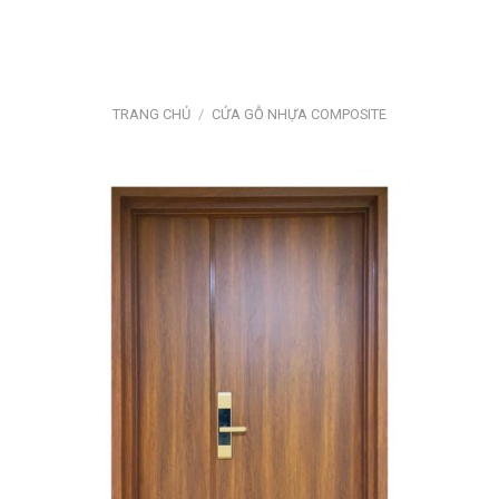
Bỏ
qua
nội
dung
TRANG CHỦ
/
CỬA GỖ NHỰA COMPOSITE