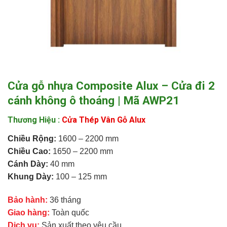
Cửa gỗ nhựa Composite Alux – Cửa đi 2
cánh không ô thoáng | Mã AWP21
Thương Hiệu :
Cửa Thép Vân Gỗ Alux
Chiều Rộng:
1600 – 2200 mm
Chiều
Cao:
1650 – 2200 mm
Cánh Dày:
40 mm
Khung Dày:
100 – 125 mm
Bảo hành:
36 tháng
Giao hàng:
Toàn quốc
Dịch vụ:
Sản xuất theo yêu cầu