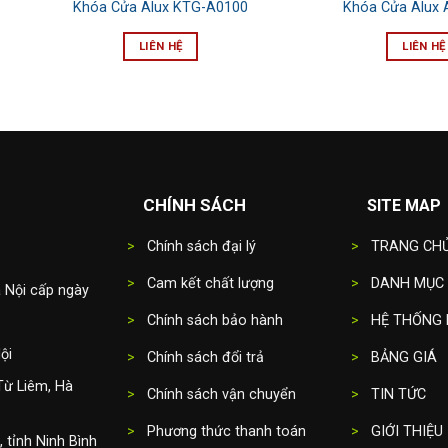
Khóa Cửa Alux KTG-A0100
Khóa Cửa Alux 
LIÊN HỆ
LIÊN HỆ
CHÍNH SÁCH
SITE MAP
>
Chính sách đại lý
>
TRANG CH
>
Cam kết chất lượng
>
DANH MỤC
 Nội cấp ngày
>
Chính sách bảo hành
>
HỆ THỐNG 
ội
>
Chính sách đổi trả
>
BẢNG GIÁ
Từ Liêm, Hà
>
Chính sách vận chuyển
>
TIN TỨC
>
Phương thức thanh toán
>
GIỚI THIỆU
 tỉnh Ninh Bình