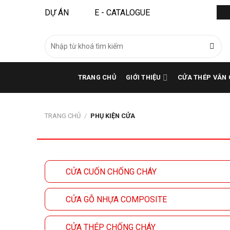
Bỏ
DỰ ÁN
E - CATALOGUE
qua
nội
Tìm
dung
kiếm:
TRANG CHỦ
GIỚI THIỆU
CỬA THÉP VÂN 
TRANG CHỦ
/
PHỤ KIỆN CỬA
CỬA CUỐN CHỐNG CHÁY
CỬA GỖ NHỰA COMPOSITE
CỬA THÉP CHỐNG CHÁY