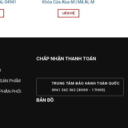
AL-04941
Khóa Cửa Alux-M | Mã AL-M
LIÊN HỆ
CHẤP NHẬN THANH TOÁN
Ủ
 SẢN PHẨM
TRUNG TÂM BẢO HÀNH TOÀN QUỐC
0961 362 362 (8H00 - 17H00)
PHÂN PHỐI
BẢN ĐỒ