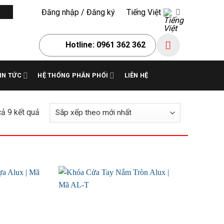
Đăng nhập / Đăng ký
Tiếng Việt
Hotline: 0961 362 362
IN TỨC
HỆ THỐNG PHÂN PHỐI
LIÊN HỆ
Đã
cả 9 kết quả
sắp
xếp
theo
mới
nhất