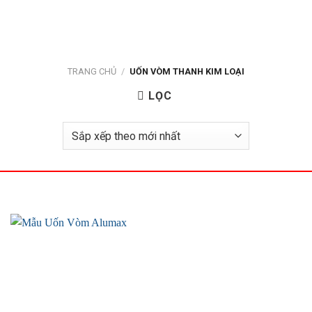
Bỏ
qua
nội
dung
TRANG CHỦ
/
UỐN VÒM THANH KIM LOẠI
LỌC