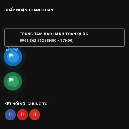
CHẤP NHẬN THANH TOÁN
TRUNG TÂM BẢO HÀNH TOÀN QUỐC
0961 362 362 (8H00 - 17H00)
BẢN ĐỒ
KẾT NỐI VỚI CHÚNG TÔI