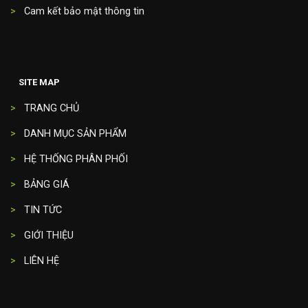
>
Cam kết bảo mật thông tin
SITE MAP
>
TRANG CHỦ
>
DANH MỤC SẢN PHẨM
>
HỆ THỐNG PHÂN PHỐI
>
BẢNG GIÁ
>
TIN TỨC
>
GIỚI THIỆU
>
LIÊN HỆ