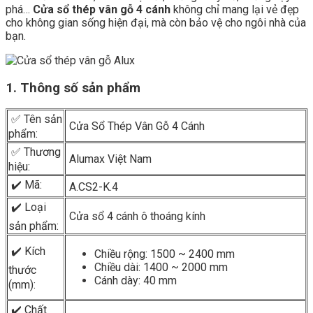
phá…
Cửa sổ thép vân gỗ 4 cánh
không chỉ mang lại vẻ đẹp
cho không gian sống hiện đại, mà còn bảo vệ cho ngôi nhà của
bạn.
1. Thông số sản phẩm
✅ Tên sản
Cửa Sổ Thép Vân Gỗ 4 Cánh
phẩm:
✅ Thương
Alumax Việt Nam
hiệu:
✔️ Mã:
A.CS2-K.4
✔️ Loại
Cửa sổ 4 cánh ô thoáng kính
sản phẩm:
✔️ Kích
Chiều rộng: 1500 ~ 2400 mm
Chiều dài: 1400 ~ 2000 mm
thước
Cánh dày: 40 mm
(mm):
✔️ Chất