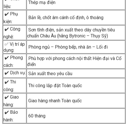
Thép mạ điện
liệu:
✔️ Phụ
Bản lề, chốt âm cánh cố định, ô thoáng
kiện:
✔️ Công
Sơn tĩnh điện, sản xuất theo dây chuyền tiêu
chuẩn Châu Âu (hãng Bytronic – Thụy Sỹ)
nghệ:
✅ Vị trí áp
Phòng ngủ – Phòng bếp, nhà ăn – Lối đi
dụng:
✔️ Phong
Phù hợp với phong cách nội thất Hiện đại và Cổ
điển
cách:
✔️ Dịch vụ:
Sản xuất theo yêu cầu
✔️ Thi
Thi công lắp đặt Toàn quốc
công:
✔️ Giao
Giao hàng nhanh Toàn quốc
hàng:
✔️ Bảo
60 tháng
hành: