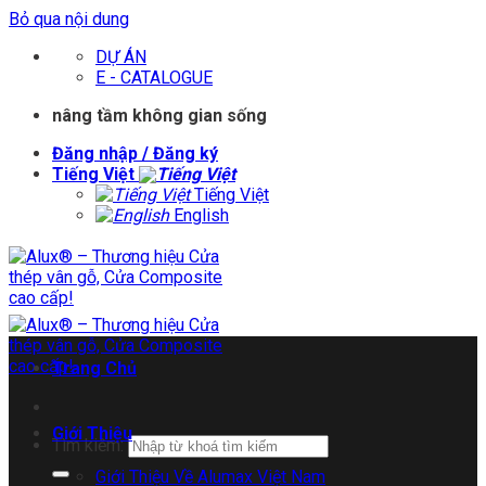
Bỏ qua nội dung
DỰ ÁN
E - CATALOGUE
nâng tầm không gian sống
Đăng nhập / Đăng ký
Tiếng Việt
Tiếng Việt
English
Trang Chủ
Giới Thiệu
Tìm kiếm:
Giới Thiệu Về Alumax Việt Nam