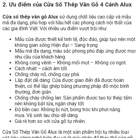
2. Ưu điểm của Cửa Sổ Thép Vân Gỗ 4 Cánh Alux
Cửa sổ thép vân gỗ Alux
sử dụng chất liệu cao cấp và mẫu
mã đa dạng, phù hợp với hầu hết các phong cách nội thất của
các gia đình Việt. Với nhiều ưu điểm vượt trội như:
Mẫu cửa được thiết kế tinh tế, độc đáo, giúp tạo nên một
không gian sống Hiện đại – Sang trọng.
Mẫu mã đa dạng, màu sắc phong phú đáp ứng được mọi
nhu cầu của khách hàng.
Không cong vênh – Không mối mọt – Không co ngót.
Cách nhiệt – cách âm tốt.
Chống cháy nổ, chống cạy phá.
Lắp đặt dễ dàng: Cửa được giao đến đã được hoàn
thiện, có thể lắp ghép bằng phương pháp đồ mộc bình
thường, đơn giản.
Chống cháy chống lan: Sản phẩm được tạo từ thép tấm
nên không bắt lửa, ngăn cháy tốt.
Độ bền cao: Không bị nứt, bong tróc khi phơi nắng
mưa. Vệ sinh lau chùi dễ dàng.
Giá rẻ hơn so với cửa gỗ tự nhiên.
Cửa Sổ Thép Vân Gỗ Alux là một sản phẩm hội tụ nhiều loại
vật liệu, công nghệ hiện đại và là giải pháp để thay thế cửa gỗ