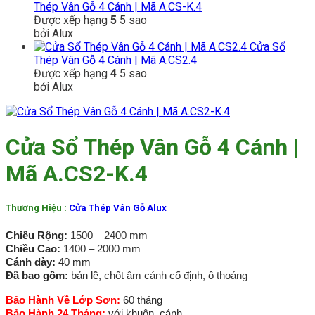
Thép Vân Gỗ 4 Cánh | Mã A.CS-K.4
Được xếp hạng
5
5 sao
bởi Alux
Cửa Sổ
Thép Vân Gỗ 4 Cánh | Mã A.CS2.4
Được xếp hạng
4
5 sao
bởi Alux
Cửa Sổ Thép Vân Gỗ 4 Cánh |
Mã A.CS2-K.4
Thương Hiệu :
Cửa Thép Vân Gỗ Alux
Chiều Rộng:
1500 – 2400 mm
Chiều Cao:
1400 – 2000 mm
Cánh dày:
40 mm
Đã bao gồm:
bản lề,
chốt âm cánh cố định, ô thoáng
Bảo Hành Về Lớp Sơn:
60 tháng
Bảo Hành 24 Tháng:
với khuôn, cánh