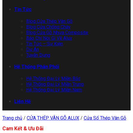
Tin Tức
Blog Cửa Thép Vân Gỗ
Blog Cửa Chống Cháy
Blog Cửa Gỗ Nhựa Composite
Báo Chí Nói Gì Về Alux
Tin Tức – Sự Kiện
Dự Án
Tuyển Dụng
Hệ Thống Phân Phối
Hệ Thống Đại Lý Miền Bắc
Hệ Thống Đại Lý Miền Trung
Hệ Thống Đại Lý Miền Nam
Liên Hệ
Trang chủ
/
CỬA THÉP VÂN GỖ ALUX
/
Cửa Sổ Thép Vân Gỗ
Cam Kết & Ưu Đãi