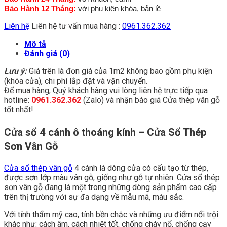
Bảo Hành 12 Tháng:
với phụ kiện khóa, bản lề
Liên hệ
Liên hệ tư vấn mua hàng :
0961.362.362
Mô tả
Đánh giá (0)
Lưu ý:
Giá trên là đơn giá của 1m2 không bao gồm phụ kiện
(khóa cửa), chi phí lắp đặt và vận chuyển.
Để mua hàng, Quý khách hàng vui lòng liên hệ trực tiếp qua
hotline:
0961.362.362
(Zalo) và nhận báo giá Cửa thép vân gỗ
tốt nhất!
Cửa sổ 4 cánh ô thoáng kính – Cửa Sổ Thép
Sơn Vân Gỗ
Cửa sổ thép vân gỗ
4 cánh
là dòng cửa có cấu tạo từ thép,
được sơn lớp màu vân gỗ, giống như gỗ tự nhiên. Cửa sổ thép
sơn vân gỗ đang là một trong những dòng sản phẩm cao cấp
trên thị trường với sự đa dạng về mẫu mã, màu sắc.
Với tính thẩm mỹ cao, tính bền chắc và những ưu điểm nổi trội
khác như: cách âm, cách nhiệt tốt, chống cháy nổ, chống cạy