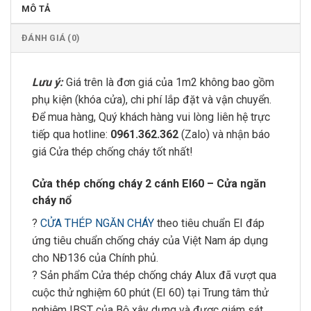
MÔ TẢ
ĐÁNH GIÁ (0)
Lưu ý:
Giá trên là đơn giá của 1m2 không bao gồm
phụ kiện (khóa cửa), chi phí lắp đặt và vận chuyển.
Để mua hàng, Quý khách hàng vui lòng liên hệ trực
tiếp qua hotline:
0961.362.362
(Zalo) và nhận báo
giá Cửa thép chống cháy tốt nhất!
Cửa thép chống cháy 2 cánh EI60 – Cửa ngăn
cháy nổ
?
CỬA THÉP NGĂN CHÁY
theo tiêu chuẩn EI đáp
ứng tiêu chuẩn chống cháy của Việt Nam áp dụng
cho NĐ136 của Chính phủ.
? Sản phẩm Cửa thép chống cháy Alux đã vượt qua
cuộc thử nghiệm 60 phút (EI 60) tại Trung tâm thử
nghiệm IBST của Bộ xây dựng và được giám sát