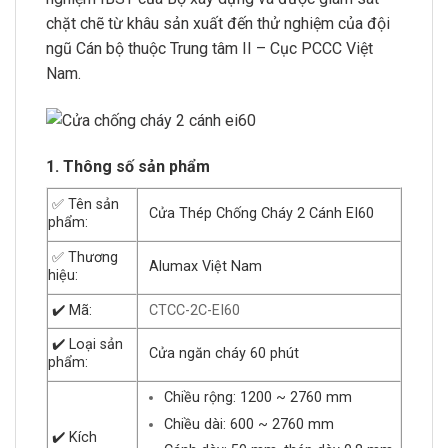
chặt chẽ từ khâu sản xuất đến thử nghiệm của đội
ngũ Cán bộ thuộc Trung tâm II – Cục PCCC Việt
Nam.
1. Thông số sản phẩm
✅ Tên sản
Cửa Thép Chống Cháy 2 Cánh EI60
phẩm:
✅ Thương
Alumax Việt Nam
hiệu:
CTCC-2C-EI60
✔️ Mã:
✔️ Loại sản
Cửa ngăn cháy 60 phút
phẩm:
Chiều rộng: 1200 ~ 2760 mm
Chiều dài: 600 ~ 2760 mm
✔️ Kích