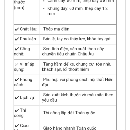
Cánh dày: 50 mm, thép dày 0.8 mm
thước
(mm):
Khung dày: 60 mm, thép dày 1.2
mm
✔️ Chất liệu:
Thép mạ điện
✔️ Phụ kiện:
Bản lề, tay co thủy lực, khóa tay gạt
✔️ Công
Sơn tĩnh điện, sản xuất theo dây
nghệ:
chuyền tiêu chuẩn Châu Âu
✅ Vị trí áp
Tầng hầm để xe, chung cư, tòa nhà,
dụng:
khách sạn, lối thoát hiểm
✔️ Phong
Phù hợp với phong cách nội thất Hiện
cách:
đại
Sản xuất kích thước và màu sắc theo
✔️ Dịch vụ:
yêu cầu
✔️ Thi
Thi công lắp đặt Toàn quốc
công:
✔️ Giao
Giao hàng nhanh Toàn quốc