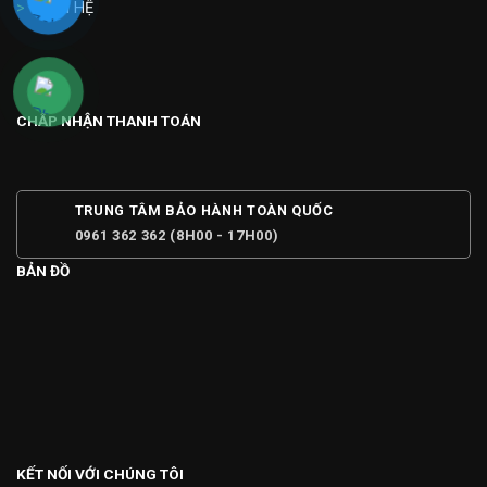
>
LIÊN HỆ
CHẤP NHẬN THANH TOÁN
TRUNG TÂM BẢO HÀNH TOÀN QUỐC
0961 362 362 (8H00 - 17H00)
BẢN ĐỒ
KẾT NỐI VỚI CHÚNG TÔI