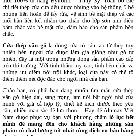
mới 100% từ hãng Bytronic – Thụy Sỹ. Toàn bộ các
chi tiết thép của cửa đều được nhúng vào hệ thống 5 bể
nhúng liên hoàn để tẩy rửa, vệ sinh bề mặt thép và các
mối hàn liên kết nhằm tạo chân cho lớp sơn tĩnh điện
bám chắc vào bề mặt cửa, đảm bảo cho sản phẩm bền
chắc.
Cửa thép vân gỗ
là dòng cửa có cấu tạo từ thép tuy
nhiên bên ngoài cửa được làm giả giống như gỗ tự
nhiên, đây là một trong những dòng sản phẩm cao cấp
trên thị trường. Với tính thẩm mỹ cao, tính bền chắc và
những ưu điểm nổi trội khác, loại cửa này có thể tô
điểm thêm nét độc đáo cho ngôi nhà của bạn.
Chào bạn, có phải bạn đang muốn tìm mẫu cửa thép
vân gỗ hiện đại, sang trọng làm nổi bật ngôi nhà của
mình với giá cả hợp lý, thiết kế kích thước theo yêu
cầu, nhiều màu sắc để lựa chọn… Hãy để Alumax Việt
Nam được phục vụ bạn với phương châm
lỗ lực hết
mình để mang đến cho khách hàng những sản
phẩm có chất lượng tốt nhất cùng dịch vụ bán hàng