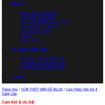
Tin Tức
Blog Cửa Thép Vân Gỗ
Blog Cửa Chống Cháy
Blog Cửa Gỗ Nhựa Composite
Báo Chí Nói Gì Về Alux
Tin Tức – Sự Kiện
Dự Án
Tuyển Dụng
Hệ Thống Phân Phối
Hệ Thống Đại Lý Miền Bắc
Hệ Thống Đại Lý Miền Trung
Hệ Thống Đại Lý Miền Nam
Liên Hệ
Trang chủ
/
CỬA THÉP VÂN GỖ ALUX
/
Cửa Thép Vân Gỗ 4
Cánh Cân
Cam Kết & Ưu Đãi