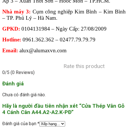
Ấp 3 – Xuân Thới Sơn – Hooc Môn – TP.HCM.
Nhà máy 3:
Cụm công nghiệp Kim Bình – Kim Bình
– TP. Phủ Lý – Hà Nam.
GPKD:
0104131984 – Ngày Cấp: 27/08/2009
Hotline:
0961.362.362 – 02477.79.79.79
Email:
alux@alumaxvn.com
Rate this product
0/5
(0 Reviews)
Đánh giá
Chưa có đánh giá nào.
Hãy là người đầu tiên nhận xét “Cửa Thép Vân Gỗ
4 Cánh Cân A44.A2-A2.K-PĐ”
Đánh giá của bạn
*