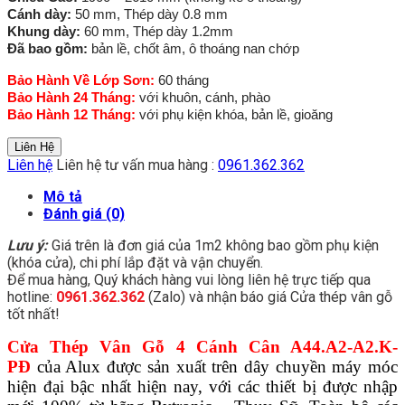
Cánh dày:
50 mm, Thép dày 0.8 mm
Khung dày:
60 mm, Thép dày 1.2mm
Đã bao gồm:
bản lề, chốt âm, ô thoáng nan chớp
Bảo Hành Về Lớp Sơn:
60 tháng
Bảo Hành 24 Tháng:
với khuôn, cánh, phào
Bảo Hành 12 Tháng:
với phụ kiện khóa, bản lề, gioăng
Liên Hệ
Liên hệ
Liên hệ tư vấn mua hàng :
0961.362.362
Mô tả
Đánh giá (0)
Lưu ý:
Giá trên là đơn giá của 1m2 không bao gồm phụ kiện
(khóa cửa), chi phí lắp đặt và vận chuyển.
Để mua hàng, Quý khách hàng vui lòng liên hệ trực tiếp qua
hotline:
0961.362.362
(Zalo) và nhận báo giá Cửa thép vân gỗ
tốt nhất!
Cửa Thép Vân Gỗ 4 Cánh Cân A44.A2-A2.K-
PĐ
của Alux được sản xuất trên dây chuyền máy móc
hiện đại bậc nhất hiện nay, với các thiết bị được nhập