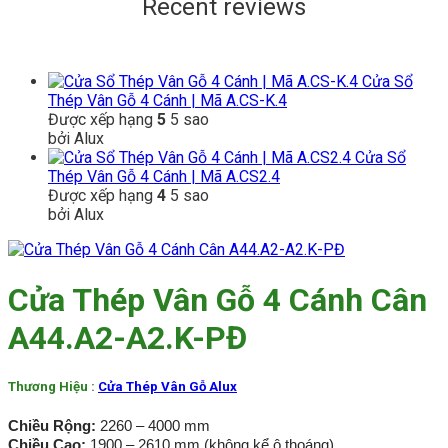
Recent reviews
Cửa Sổ
Thép Vân Gỗ 4 Cánh | Mã A.CS-K.4
Được xếp hạng
5
5 sao
bởi Alux
Cửa Sổ
Thép Vân Gỗ 4 Cánh | Mã A.CS2.4
Được xếp hạng
4
5 sao
bởi Alux
Cửa Thép Vân Gỗ 4 Cánh Cân
A44.A2-A2.K-PĐ
Thương Hiệu :
Cửa Thép Vân Gỗ Alux
Chiều Rộng:
2260 – 4000 mm
Chiều Cao:
1900 – 2610 mm (không kể ô thoáng)