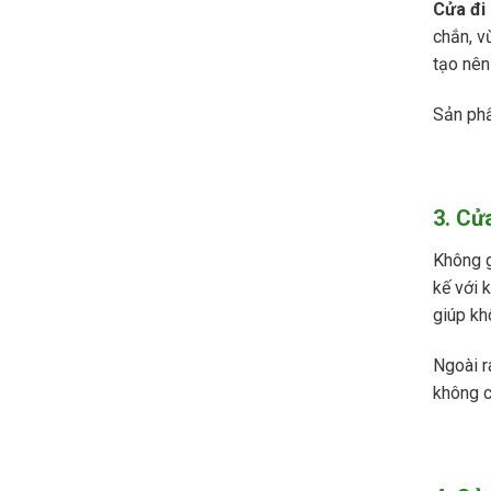
Cửa đi
chắn, vừ
tạo nên
Sản phẩ
3. Cử
Không g
kế với 
giúp khô
Ngoài r
không c