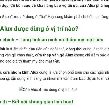
ế đẹp, độ bền cao và khả năng bảo vệ tối ưu, cửa Alux phù hợp
 Alux được sử dụng ở đâu? Hãy cùng khám phá chi tiết qua từng 
Alux được dùng ở vị trí nào?
a chính – Tăng tính an ninh và thẩm mỹ mặt tiền
ính
là điểm nhấn đầu tiên của ngôi nhà, đồng thời cũng là ranh giớ
g vân gỗ chân thực,
cửa thép vân gỗ Alux
không chỉ đảm bảo an
ng cao giá trị thẩm mỹ cho mặt tiền.
a,
cửa nhôm kính Alux
cũng là lựa chọn phổ biến cho các ngôi n
hoáng, tận dụng ánh sáng tự nhiên mà vẫn đảm bảo độ an toàn và 
 đi – Kết nối không gian linh hoạt