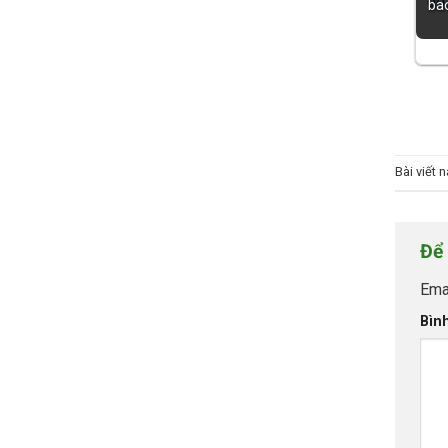
ba
Bài viết
Để 
Emai
Bìn