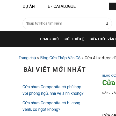
Bỏ
DỰ ÁN
E - CATALOGUE
qua
nội
Tìm
dung
kiếm:
TRANG CHỦ
GIỚI THIỆU
CỬA THÉP VÂN 
Trang chủ
»
Blog Cửa Thép Vân Gỗ
»
Cửa Alux được dùn
BÀI VIẾT MỚI NHẤT
BLOG CỬ
Cửa 
Cửa nhựa Composite có phù hợp
với phòng ngủ, nhà vệ sinh không?
ĐĂNG V
Cửa nhựa Composite có bị cong
vênh, co ngót không?
Cửa Alu