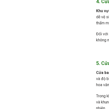
4. Cử
Khu vự
dễ vệ s
thẩm mỹ
Đối với
không m
5. Cử
Cửa ba
và độ b
hoa văn 
Trong k
và khun
nhiên.