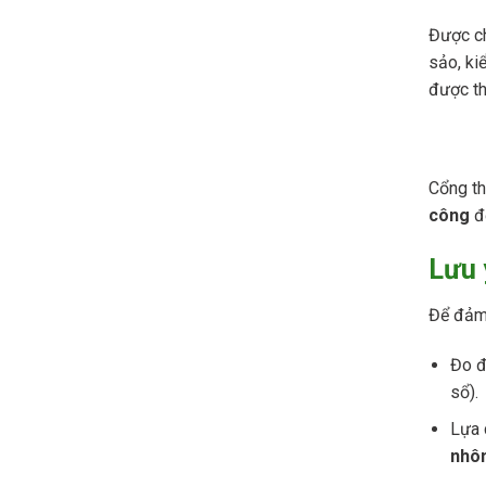
Được c
sảo, ki
được th
Cổng th
công
để
Lưu 
Để đảm 
Đo đ
sổ).
Lựa 
nhô