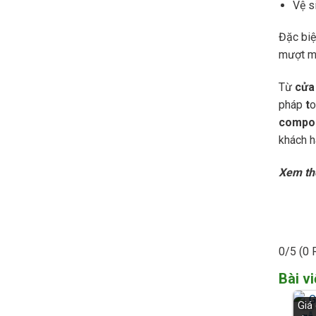
Vệ s
Đặc biệ
mượt m
Từ
cửa
pháp
t
o
compo
khách h
Xem th
0/5
(0 
Bài vi
Giá