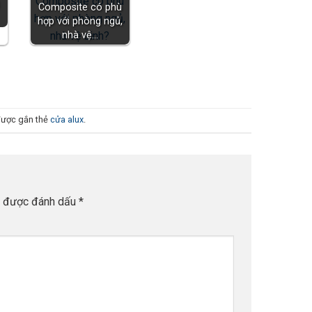
Composite có phù
hợp với phòng ngủ,
nhà vệ…
ược gắn thẻ
cửa alux
.
c được đánh dấu
*