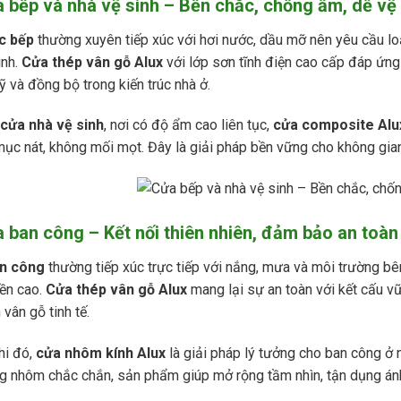
a bếp và nhà vệ sinh – Bền chắc, chống ẩm, dễ vệ
c bếp
thường xuyên tiếp xúc với hơi nước, dầu mỡ nên yêu cầu l
inh.
Cửa thép vân gỗ Alux
với lớp sơn tĩnh điện cao cấp đáp ứng 
 và đồng bộ trong kiến trúc nhà ở.
cửa nhà vệ sinh
, nơi có độ ẩm cao liên tục,
cửa composite Alu
ục nát, không mối mọt. Đây là giải pháp bền vững cho không gian
a ban công – Kết nối thiên nhiên, đảm bảo an toàn
n công
thường tiếp xúc trực tiếp với nắng, mưa và môi trường bên
ền cao.
Cửa thép vân gỗ Alux
mang lại sự an toàn với kết cấu v
vân gỗ tinh tế.
hi đó,
cửa nhôm kính Alux
là giải pháp lý tưởng cho ban công ở n
g nhôm chắc chắn, sản phẩm giúp mở rộng tầm nhìn, tận dụng ánh 