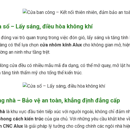
a sổ – Lấy sáng, điều hòa không khí
đóng vai trò quan trọng trong việc đón gió, lấy sáng và tăng tính l
àng có thể lựa chọn
cửa nhôm kính Alux
cho không gian mở, hiệ
ờng an ninh như tầng trệt.
dòng cửa đều có nhiều mẫu mã đa dạng, có thể mở quay, mở lật hoặ
 tăng tính thẩm mỹ cho tổng thể kiến trúc.
ng nhà – Bảo vệ an toàn, khẳng định đẳng cấp
hà
là khu vực đầu tiên tiếp xúc với người ngoài, không chỉ đảm n
phong cách kiến trúc
của gia chủ. Với những yêu cầu khắt khe về
n CNC Alux
là giải pháp lý tưởng cho cổng chính các ngôi nhà hiện