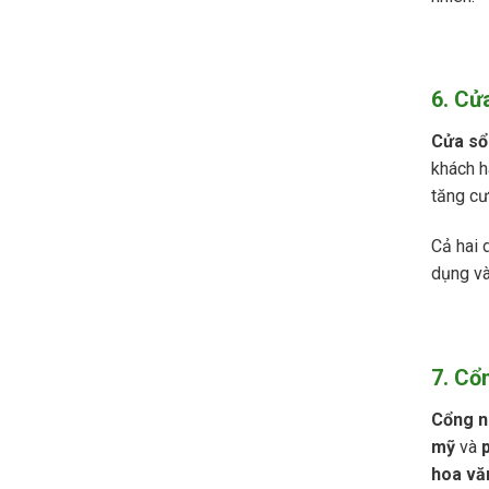
6. Cử
Cửa sổ
khách h
tăng cư
Cả hai 
dụng và
7. Cổ
Cổng n
mỹ
và
hoa vă