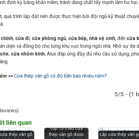
inh định kỳ bằng khăn mềm, tránh dùng chất tẩy mạnh làm hư hại
t, quá trình lắp đặt nên được thực hiện bởi đội ngũ kỹ thuật ch
à.
 chính
,
cửa đi
,
cửa phòng ngủ
,
cửa bếp, nhà vệ sinh
, đến
cửa b
àn diện và đồng bộ cho từng khu vực trong ngôi nhà. Nhờ sự đa d
site
,
cửa nhôm kính
, Alux đáp ứng đầy đủ nhu cầu sử dụng, phù
àng.
êm >>
Cửa thép vân gỗ có độ bền bao nhiêu năm?
5/5 - (1 
Reviews)
ết liên quan
Top 15 mẫu cửa
 cửa thép vân gỗ
thép vân gỗ được
Lắp cửa thép vân g