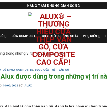
NÂNG TẦM KHÔNG GIAN SỐNG
GỖ
CỬA COMPOSITE
CỬA THÉP CHỐNG CHÁY
PHỤ KIỆN
T
g trong những vị trí nào của ngôi nhà?
A GỖ NHỰA COMPOSITE
,
BLOG CỬA THÉP VÂN GỖ
Alux được dùng trong những vị trí n
ÀO
14/07/2025
BỞI
ALUX
x, đặc biệt là cửa thép vân gỗ, đang là lựa chọn ưu tiên tron