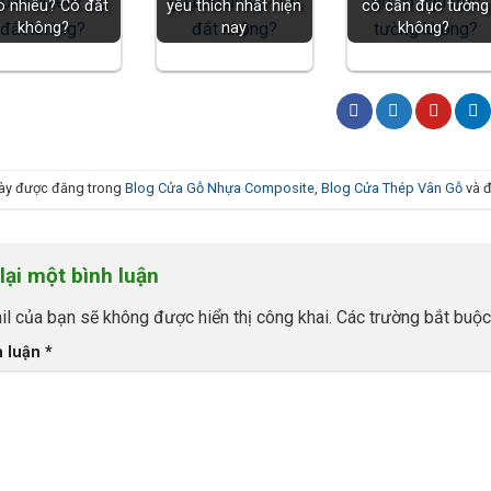
o nhiêu? Có đắt
yêu thích nhất hiện
có cần đục tường
không?
nay
không?
 này được đăng trong
Blog Cửa Gỗ Nhựa Composite
,
Blog Cửa Thép Vân Gỗ
và đ
lại một bình luận
l của bạn sẽ không được hiển thị công khai.
Các trường bắt buộ
h luận
*