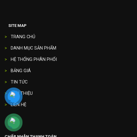
SITE MAP
>
TRANG CHỦ
>
DANH MỤC SẢN PHẨM
>
HỆ THỐNG PHÂN PHỐI
>
BẢNG GIÁ
>
TIN TỨC
>
GIỚI THIỆU
>
LIÊN HỆ
CHẤP NHẬN THANH TOÁN