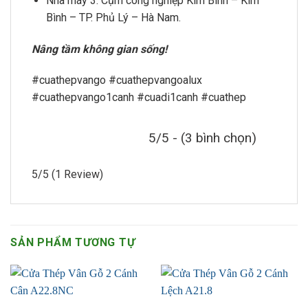
Nhà máy 3: Cụm công nghiệp Kim Bình – Kim
Bình – TP. Phủ Lý – Hà Nam.
Nâng tầm không gian sống!
#cuathepvango #cuathepvangoalux
#cuathepvango1canh #cuadi1canh #cuathep
5/5 - (3 bình chọn)
5/5
(1 Review)
SẢN PHẨM TƯƠNG TỰ