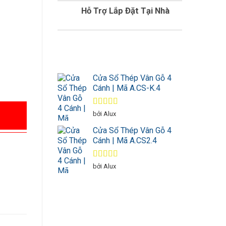
Hỗ Trợ Lắp Đặt Tại Nhà
Cửa Sổ Thép Vân Gỗ 4
Cánh | Mã A.CS-K.4
Được xếp
bởi Alux
hạng
5
5 sao
Cửa Sổ Thép Vân Gỗ 4
Cánh | Mã A.CS2.4
Được xếp
bởi Alux
hạng
4
5
sao