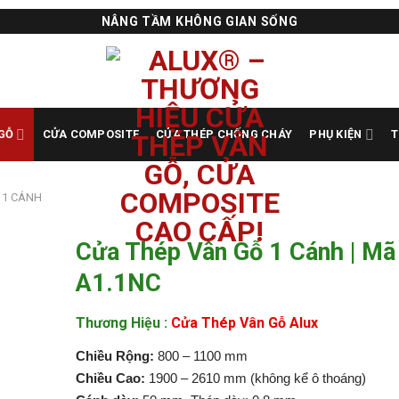
NÂNG TẦM KHÔNG GIAN SỐNG
GỖ
CỬA COMPOSITE
CỬA THÉP CHỐNG CHÁY
PHỤ KIỆN
T
 1 CÁNH
Cửa Thép Vân Gỗ 1 Cánh | Mã
A1.1NC
Thương Hiệu :
Cửa Thép Vân Gỗ Alux
Chiều Rộng:
800 – 1100 mm
Chiều Cao:
1900 – 2610 mm (không kể ô thoáng)