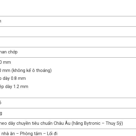
h
 nan chớp
00 mm
10 mm (không kể ô thoáng)
p dày 0.8 mm
ép dày 1.2 mm
ỗ
ng
theo dây chuyền tiêu chuẩn Châu Âu (hãng Bytronic – Thuỵ Sỹ)
nhà ăn – Phòng tắm – Lối đi