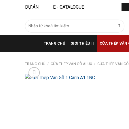
Bỏ
DỰ ÁN
E - CATALOGUE
qua
nội
Tìm
dung
kiếm:
TRANG CHỦ
GIỚI THIỆU
CỬA THÉP VÂN 
TRANG CHỦ
/
CỬA THÉP VÂN GỖ ALUX
/
CỬA THÉP VÂN GỖ