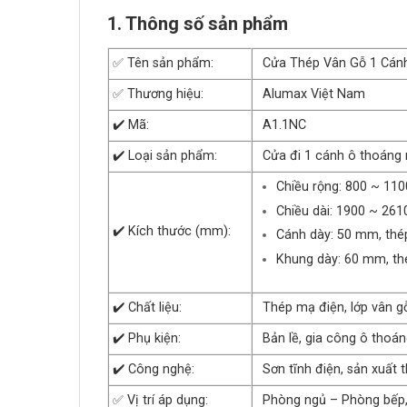
1. Thông số sản phẩm
✅ Tên sản phẩm:
Cửa Thép Vân Gỗ 1 Cán
✅ Thương hiệu:
Alumax Việt Nam
✔️ Mã:
A1.1NC
✔️ Loại sản phẩm:
Cửa đi 1 cánh ô thoáng
Chiều rộng: 800 ~ 11
Chiều dài: 1900 ~ 26
✔️ Kích thước (mm):
Cánh dày: 50 mm, thé
Khung dày: 60 mm, th
✔️ Chất liệu:
Thép mạ điện, lớp vân g
✔️ Phụ kiện:
Bản lề, gia công ô thoá
✔️ Công nghệ:
Sơn tĩnh điện, sản xuất 
✅ Vị trí áp dụng:
Phòng ngủ – Phòng bếp, 