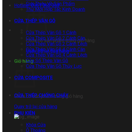
Giới Thiệu Về Sản Phẩm
Hotline: 0961 362 362
Thư Mời Hợp Tác Kinh Doanh
CỬA THÉP VÂN GỖ
Cửa Thép Vân Gỗ 1 Cánh
Cửa Thép Vân Gỗ 2 Cánh Cân
Chưa có sản phẩm trong giỏ hàng.
Cửa Thép Vân Gỗ 2 Cánh Lệch
Cửa Thép Vân Gỗ 4 Cánh Cân
Quay trở lại cửa hàng
Cửa Thép Vân Gỗ 4 Cánh Lệch
Cửa Sổ Thép Vân Gỗ
Giỏ hàng
Cửa Thép Vân Gỗ Thủy Lực
CỬA COMPOSITE
CỬA THÉP CHỐNG CHÁY
Chưa có sản phẩm trong giỏ hàng.
Quay trở lại cửa hàng
PHỤ KIỆN
Khóa Cửa
Ô Thoáng