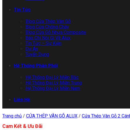
Tin Tức
Blog Cửa Thép Vân Gỗ
Blog Cửa Chống Cháy
Blog Cửa Gỗ Nhựa Composite
Báo Chí Nói Gì Về Alux
Tin Tức – Sự Kiện
Dự Án
Tuyển Dụng
Hệ Thống Phân Phối
Hệ Thống Đại Lý Miền Bắc
Hệ Thống Đại Lý Miền Trung
Hệ Thống Đại Lý Miền Nam
Liên Hệ
Trang chủ
/
CỬA THÉP VÂN GỖ ALUX
/
Cửa Thép Vân Gỗ 2 Cán
Cam Kết & Ưu Đãi