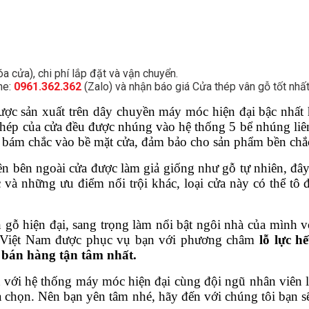
 cửa), chi phí lắp đặt và vận chuyển.
ne:
0961.362.362
(Zalo) và nhận báo giá Cửa thép vân gỗ tốt nhất
ợc sản xuất trên dây chuyền máy móc hiện đại bậc nhất h
thép của cửa đều được nhúng vào hệ thống 5 bể nhúng liên 
ện bám chắc vào bề mặt cửa, đảm bảo cho sản phẩm bền chắ
iên bên ngoài cửa được làm giả giống như gỗ tự nhiên, đ
ắc và những ưu điểm nổi trội khác, loại cửa này có thể tô
ỗ hiện đại, sang trọng làm nổi bật ngôi nhà của mình với 
 Việt Nam được phục vụ bạn với phương châm
lỗ lực 
 bán hàng tận tâm nhất.
 với hệ thống máy móc hiện đại cùng đội ngũ nhân viên là
chọn. Nên bạn yên tâm nhé, hãy đến với chúng tôi bạn sẽ