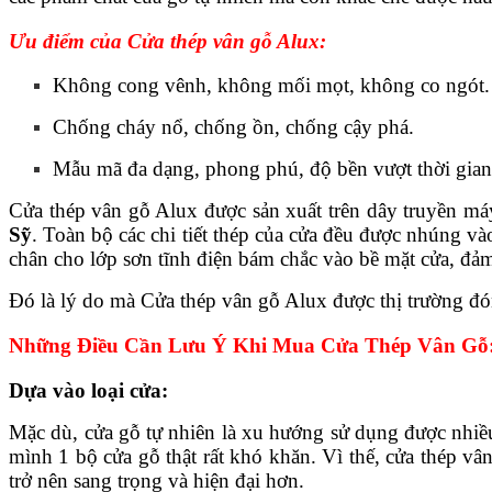
Ưu điểm của Cửa thép vân gỗ Alux:
Không cong vênh, không mối mọt, không co ngót.
Chống cháy nổ, chống ồn, chống cậy phá.
Mẫu mã đa dạng, phong phú, độ bền vượt thời gian
Cửa thép vân gỗ Alux được sản xuất trên dây truyền má
Sỹ
. Toàn bộ các chi tiết thép của cửa đều được nhúng v
chân cho lớp sơn tĩnh điện bám chắc vào bề mặt cửa, đả
Đó là lý do mà Cửa thép vân gỗ Alux được thị trường đ
Những Điều Cần Lưu Ý Khi Mua Cửa Thép Vân Gỗ
Dựa vào loại cửa:
Mặc dù, cửa gỗ tự nhiên là xu hướng sử dụng được nhiều
mình 1 bộ cửa gỗ thật rất khó khăn. Vì thế, cửa thép vân
trở nên sang trọng và hiện đại hơn.