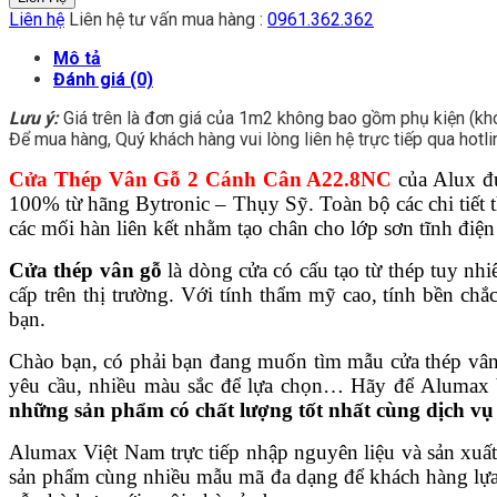
Liên hệ
Liên hệ tư vấn mua hàng :
0961.362.362
Mô tả
Đánh giá (0)
Lưu ý:
Giá trên là đơn giá của 1m2 không bao gồm phụ kiện (khóa
Để mua hàng, Quý khách hàng vui lòng liên hệ trực tiếp qua hotli
Cửa Thép Vân Gỗ 2 Cánh Cân A22.8NC
của Alux đư
100% từ hãng Bytronic – Thụy Sỹ. Toàn bộ các chi tiết 
các mối hàn liên kết nhằm tạo chân cho lớp sơn tĩnh đi
Cửa thép vân gỗ
là dòng cửa có cấu tạo từ thép tuy nh
cấp trên thị trường. Với tính thẩm mỹ cao, tính bền ch
bạn.
Chào bạn, có phải bạn đang muốn tìm mẫu cửa thép vân g
yêu cầu, nhiều màu sắc để lựa chọn… Hãy để Alumax
những sản phẩm có chất lượng tốt nhất cùng dịch vụ
Alumax Việt Nam trực tiếp nhập nguyên liệu và sản xuất
sản phẩm cùng nhiều mẫu mã đa dạng để khách hàng lựa 