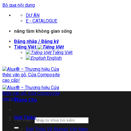
Bỏ qua nội dung
DỰ ÁN
E - CATALOGUE
nâng tầm không gian sống
Đăng nhập / Đăng ký
Tiếng Việt
Tiếng Việt
English
Trang Chủ
Giới Thiệu
Tìm kiếm:
Giới Thiệu Về Alumax Việt Nam