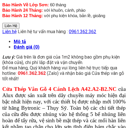
Bảo Hành Về Lớp Sơn:
60 tháng
Bảo Hành 24 Tháng:
với khuôn, cánh, phào
Bảo Hành 12 Tháng:
với phụ kiện khóa, bản lề, gioăng
Liên Hệ
Liên hệ
Liên hệ tư vấn mua hàng :
0961.362.362
Mô tả
Đánh giá (0)
Lưu ý:
Giá trên là đơn giá của 1m2 không bao gồm phụ kiện
(khóa cửa), chi phí lắp đặt và vận chuyển.
Để mua hàng, Quý khách hàng vui lòng liên hệ trực tiếp qua
hotline:
0961.362.362
(Zalo) và nhận báo giá Cửa thép vân gỗ
tốt nhất!
Cửa Thép Vân Gỗ 4 Cánh Lệch A42.A2-B2.NC
của
Alux được sản xuất trên dây chuyền máy móc hiện đại
bậc nhất hiện nay, với các thiết bị được nhập mới 100%
từ hãng Bytronic – Thụy Sỹ. Toàn bộ các chi tiết thép
của cửa đều được nhúng vào hệ thống 5 bể nhúng liên
hoàn để tẩy rửa, vệ sinh bề mặt thép và các mối hàn liên
kết nhằm tạo chân cho lớp sơn tĩnh điện bám chắc vào