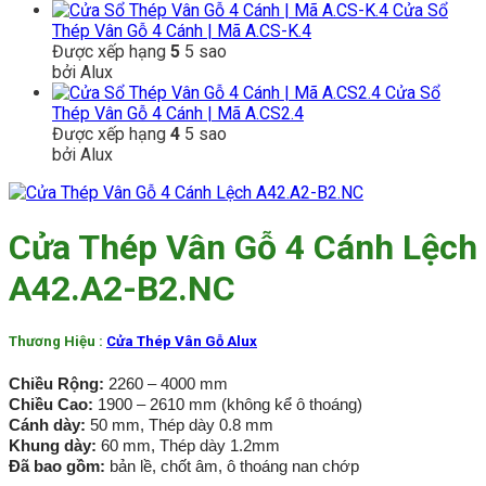
Cửa Sổ
Thép Vân Gỗ 4 Cánh | Mã A.CS-K.4
Được xếp hạng
5
5 sao
bởi Alux
Cửa Sổ
Thép Vân Gỗ 4 Cánh | Mã A.CS2.4
Được xếp hạng
4
5 sao
bởi Alux
Cửa Thép Vân Gỗ 4 Cánh Lệch
A42.A2-B2.NC
Thương Hiệu :
Cửa Thép Vân Gỗ Alux
Chiều Rộng:
2260 – 4000 mm
Chiều Cao:
1900 – 2610 mm (không kể ô thoáng)
Cánh dày:
50 mm, Thép dày 0.8 mm
Khung dày:
60 mm, Thép dày 1.2mm
Đã bao gồm:
bản lề, chốt âm, ô thoáng nan chớp