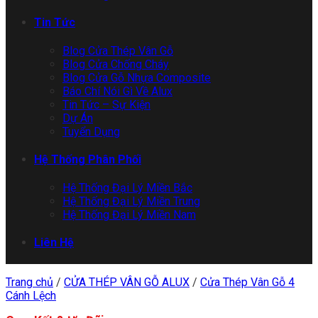
Tin Tức
Blog Cửa Thép Vân Gỗ
Blog Cửa Chống Cháy
Blog Cửa Gỗ Nhựa Composite
Báo Chí Nói Gì Về Alux
Tin Tức – Sự Kiện
Dự Án
Tuyển Dụng
Hệ Thống Phân Phối
Hệ Thống Đại Lý Miền Bắc
Hệ Thống Đại Lý Miền Trung
Hệ Thống Đại Lý Miền Nam
Liên Hệ
Trang chủ
/
CỬA THÉP VÂN GỖ ALUX
/
Cửa Thép Vân Gỗ 4
Cánh Lệch