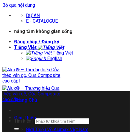
Bỏ qua nội dung
DỰ ÁN
E - CATALOGUE
nâng tầm không gian sống
Đăng nhập / Đăng ký
Tiếng Việt
Tiếng Việt
English
Trang Chủ
Giới Thiệu
Tìm kiếm:
Giới Thiệu Về Alumax Việt Nam