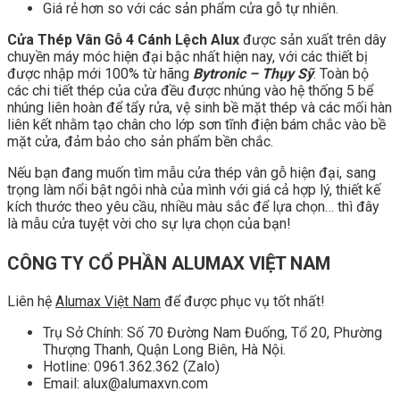
Giá rẻ hơn so với các sản phẩm cửa gỗ tự nhiên.
Cửa Thép Vân Gỗ 4 Cánh Lệch Alux
được sản xuất trên dây
chuyền máy móc hiện đại bậc nhất hiện nay, với các thiết bị
được nhập mới 100% từ hãng
Bytronic – Thụy Sỹ
. Toàn bộ
các chi tiết thép của cửa đều được nhúng vào hệ thống 5 bể
nhúng liên hoàn để tẩy rửa, vệ sinh bề mặt thép và các mối hàn
liên kết nhằm tạo chân cho lớp sơn tĩnh điện bám chắc vào bề
mặt cửa, đảm bảo cho sản phẩm bền chắc.
Nếu bạn đang muốn tìm mẫu cửa thép vân gỗ hiện đại, sang
trọng làm nổi bật ngôi nhà của mình với giá cả hợp lý, thiết kế
kích thước theo yêu cầu, nhiều màu sắc để lựa chọn… thì đây
là mẫu cửa tuyệt vời cho sự lựa chọn của bạn!
CÔNG TY CỔ PHẦN ALUMAX VIỆT NAM
Liên hệ
Alumax Việt Nam
để được phục vụ tốt nhất!
Trụ Sở Chính: Số 70 Đường Nam Đuống, Tổ 20, Phường
Thượng Thanh, Quận Long Biên, Hà Nội.
Hotline: 0961.362.362 (Zalo)
Email: alux@alumaxvn.com