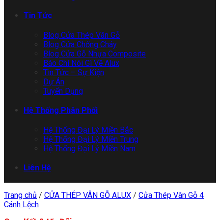
Tin Tức
Blog Cửa Thép Vân Gỗ
Blog Cửa Chống Cháy
Blog Cửa Gỗ Nhựa Composite
Báo Chí Nói Gì Về Alux
Tin Tức – Sự Kiện
Dự Án
Tuyển Dụng
Hệ Thống Phân Phối
Hệ Thống Đại Lý Miền Bắc
Hệ Thống Đại Lý Miền Trung
Hệ Thống Đại Lý Miền Nam
Liên Hệ
Trang chủ
/
CỬA THÉP VÂN GỖ ALUX
/
Cửa Thép Vân Gỗ 4
Cánh Lệch