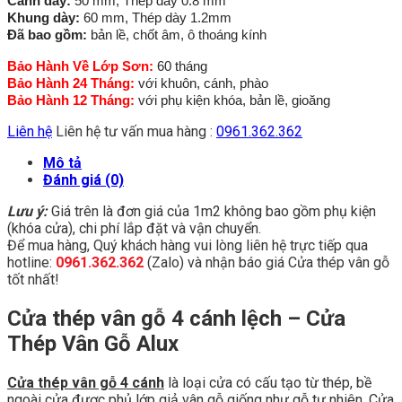
Cánh dày:
50 mm, Thép dày 0.8 mm
Khung dày:
60 mm, Thép dày 1.2mm
Đã bao gồm:
bản lề, chốt âm, ô thoáng kính
Bảo Hành Về Lớp Sơn:
60 tháng
Bảo Hành 24 Tháng:
với khuôn, cánh, phào
Bảo Hành 12 Tháng:
với phụ kiện khóa, bản lề, gioăng
Liên hệ
Liên hệ tư vấn mua hàng :
0961.362.362
Mô tả
Đánh giá (0)
Lưu ý:
Giá trên là đơn giá của 1m2 không bao gồm phụ kiện
(khóa cửa), chi phí lắp đặt và vận chuyển.
Để mua hàng, Quý khách hàng vui lòng liên hệ trực tiếp qua
hotline:
0961.362.362
(Zalo) và nhận báo giá Cửa thép vân gỗ
tốt nhất!
Cửa thép vân gỗ 4 cánh lệch – Cửa
Thép Vân Gỗ Alux
Cửa thép vân gỗ
4 cánh
là loại cửa có cấu tạo từ thép, bề
ngoài cửa được phủ lớp giả vân gỗ giống như gỗ tự nhiên. Cửa