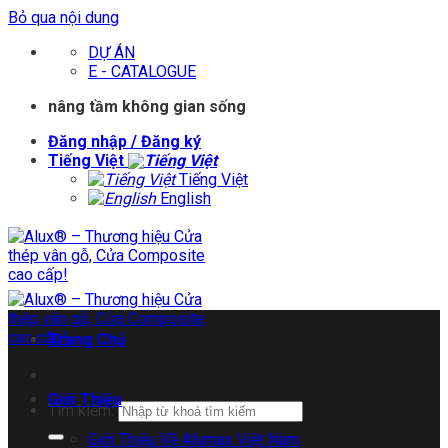
Bỏ qua nội dung
DỰ ÁN
E - CATALOGUE
nâng tầm không gian sống
Đăng nhập / Đăng ký
Tiếng Việt
Tiếng Việt
English
Trang Chủ
Giới Thiệu
Tìm kiếm:
Giới Thiệu Về Alumax Việt Nam