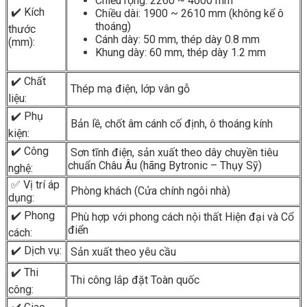
Chiều rộng: 2260 ~ 4000 mm
✔️ Kích
Chiều dài: 1900 ~ 2610 mm (không kể ô
thoáng)
thước
Cánh dày: 50 mm, thép dày 0.8 mm
(mm):
Khung dày: 60 mm, thép dày 1.2 mm
✔️ Chất
Thép mạ điện, lớp vân gỗ
liệu:
✔️ Phụ
Bản lề, chốt âm cánh cố định, ô thoáng kính
kiện:
✔️ Công
Sơn tĩnh điện, sản xuất theo dây chuyền tiêu
chuẩn Châu Âu (hãng Bytronic – Thụy Sỹ)
nghệ:
✅ Vị trí áp
Phòng khách (Cửa chính ngôi nhà)
dụng:
✔️ Phong
Phù hợp với phong cách nội thất Hiện đại và Cổ
điển
cách:
✔️ Dịch vụ:
Sản xuất theo yêu cầu
✔️ Thi
Thi công lắp đặt Toàn quốc
công: