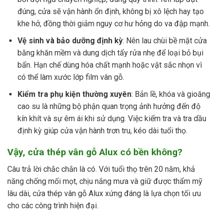
đúng, cửa sẽ vận hành ổn định, không bị xô lệch hay tạo
khe hở, đồng thời giảm nguy cơ hư hỏng do va đập mạnh.
Vệ sinh và bảo dưỡng định kỳ
: Nên lau chùi bề mặt cửa
bằng khăn mềm và dung dịch tẩy rửa nhẹ để loại bỏ bụi
bẩn. Hạn chế dùng hóa chất mạnh hoặc vật sắc nhọn vì
có thể làm xước lớp film vân gỗ.
Kiểm tra phụ kiện thường xuyên
: Bản lề, khóa và gioăng
cao su là những bộ phận quan trọng ảnh hưởng đến độ
kín khít và sự êm ái khi sử dụng. Việc kiểm tra và tra dầu
định kỳ giúp cửa vận hành trơn tru, kéo dài tuổi thọ.
Vậy, cửa thép vân gỗ Alux có bền không?
Câu trả lời chắc chắn là có. Với tuổi thọ trên 20 năm, khả
năng chống mối mọt, chịu nắng mưa và giữ được thẩm mỹ
lâu dài, cửa thép vân gỗ Alux xứng đáng là lựa chọn tối ưu
cho các công trình hiện đại.