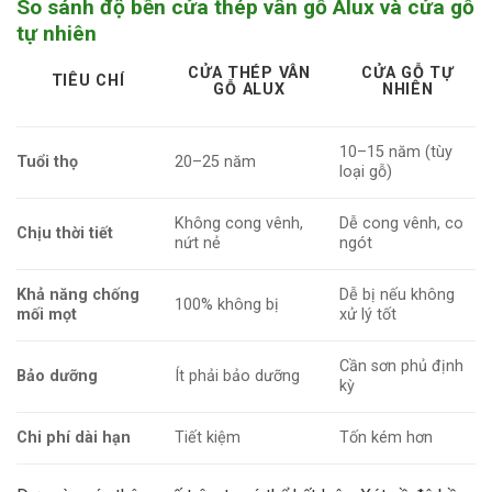
So sánh độ bền cửa thép vân gỗ Alux và cửa gỗ
tự nhiên
CỬA THÉP VÂN
CỬA GỖ TỰ
TIÊU CHÍ
GỖ ALUX
NHIÊN
10–15 năm (tùy
Tuổi thọ
20–25 năm
loại gỗ)
Không cong vênh,
Dễ cong vênh, co
Chịu thời tiết
nứt nẻ
ngót
Khả năng chống
Dễ bị nếu không
100% không bị
mối mọt
xử lý tốt
Cần sơn phủ định
Bảo dưỡng
Ít phải bảo dưỡng
kỳ
Chi phí dài hạn
Tiết kiệm
Tốn kém hơn