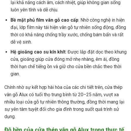
lại khả năng cách âm, cách nhiệt, giúp không gian sống
luôn yên tĩnh và dễ chịu.
Bề mặt phủ film vân gỗ cao cấp
: Nhờ công nghệ in hiện
đại, lớp film này tái hiện vân gỗ tự nhiên sống động, đồng
thời có khả năng chống trầy xước, chống bám bẩn và rất
dễ vệ sinh.
Hệ gioăng cao su kín khít
: Được lắp đặt dọc theo khung
cửa, gioăng giúp cửa đóng mở nhẹ nhàng, êm ái, đồng
thời hạn chế tiếng ồn và giữ cho cửa bền chắc theo thời
gian.
Chính nhờ sự kết hợp hài hòa của các chi tiết trên, cửa thép
vân gỗ Alux có tuổi thọ trung bình từ 20–25 năm, vượt xa
nhiều loại cửa gỗ tự nhiên thông thường, đồng thời mang lại
sự yên tâm tuyệt đối cho gia đình trong suốt quá trình sử
dụng.
Độ bền của cửa thép vân gỗ Alux trong thực tế