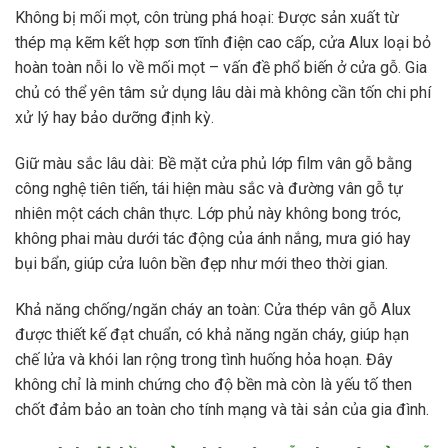
Không bị mối mọt, côn trùng phá hoại: Được sản xuất từ
thép mạ kẽm kết hợp sơn tĩnh điện cao cấp, cửa Alux loại bỏ
hoàn toàn nỗi lo về mối mọt – vấn đề phổ biến ở cửa gỗ. Gia
chủ có thể yên tâm sử dụng lâu dài mà không cần tốn chi phí
xử lý hay bảo dưỡng định kỳ.
Giữ màu sắc lâu dài: Bề mặt cửa phủ lớp film vân gỗ bằng
công nghệ tiên tiến, tái hiện màu sắc và đường vân gỗ tự
nhiên một cách chân thực. Lớp phủ này không bong tróc,
không phai màu dưới tác động của ánh nắng, mưa gió hay
bụi bẩn, giúp cửa luôn bền đẹp như mới theo thời gian.
Khả năng chống/ngăn cháy an toàn: Cửa thép vân gỗ Alux
được thiết kế đạt chuẩn, có khả năng ngăn cháy, giúp hạn
chế lửa và khói lan rộng trong tình huống hỏa hoạn. Đây
không chỉ là minh chứng cho độ bền mà còn là yếu tố then
chốt đảm bảo an toàn cho tính mạng và tài sản của gia đình.