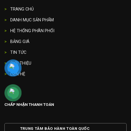
>
TRANG CHỦ
>
DANH MỤC SẢN PHẨM
>
HỆ THỐNG PHÂN PHỐI
>
BẢNG GIÁ
>
TIN TỨC
>
GIỚI THIỆU
>
LIÊN HỆ
CHẤP NHẬN THANH TOÁN
TRUNG TÂM BẢO HÀNH TOÀN QUỐC