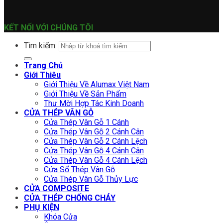
KẾT NỐI VỚI CHÚNG TÔI
Tìm kiếm:
Trang Chủ
Giới Thiệu
Giới Thiệu Về Alumax Việt Nam
Giới Thiệu Về Sản Phẩm
Thư Mời Hợp Tác Kinh Doanh
CỬA THÉP VÂN GỖ
Cửa Thép Vân Gỗ 1 Cánh
Cửa Thép Vân Gỗ 2 Cánh Cân
Cửa Thép Vân Gỗ 2 Cánh Lệch
Cửa Thép Vân Gỗ 4 Cánh Cân
Cửa Thép Vân Gỗ 4 Cánh Lệch
Cửa Sổ Thép Vân Gỗ
Cửa Thép Vân Gỗ Thủy Lực
CỬA COMPOSITE
CỬA THÉP CHỐNG CHÁY
PHỤ KIỆN
Khóa Cửa