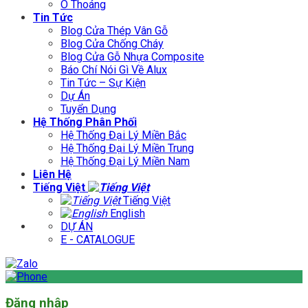
Ô Thoáng
Tin Tức
Blog Cửa Thép Vân Gỗ
Blog Cửa Chống Cháy
Blog Cửa Gỗ Nhựa Composite
Báo Chí Nói Gì Về Alux
Tin Tức – Sự Kiện
Dự Án
Tuyển Dụng
Hệ Thống Phân Phối
Hệ Thống Đại Lý Miền Bắc
Hệ Thống Đại Lý Miền Trung
Hệ Thống Đại Lý Miền Nam
Liên Hệ
Tiếng Việt
Tiếng Việt
English
DỰ ÁN
E - CATALOGUE
Đăng nhập