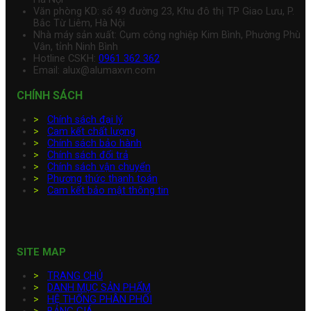
Văn phòng KD: số 49 đường 23, Khu đô thị TP Giao Lưu, P.
Bắc Từ Liêm, Hà Nội
Nhà máy sản xuất: Cụm công nghiệp Kim Bình, Phường Phù
Vân, tỉnh Ninh Bình
Hotline CSKH:
0961 362 362
Email: alux@alumaxvn.com
CHÍNH SÁCH
>
Chính sách đại lý
>
Cam kết chất lượng
>
Chính sách bảo hành
>
Chính sách đổi trả
>
Chính sách vận chuyển
>
Phương thức thanh toán
>
Cam kết bảo mật thông tin
SITE MAP
>
TRANG CHỦ
>
DANH MỤC SẢN PHẨM
>
HỆ THỐNG PHÂN PHỐI