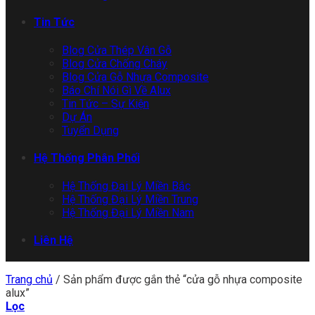
Tin Tức
Blog Cửa Thép Vân Gỗ
Blog Cửa Chống Cháy
Blog Cửa Gỗ Nhựa Composite
Báo Chí Nói Gì Về Alux
Tin Tức – Sự Kiện
Dự Án
Tuyển Dụng
Hệ Thống Phân Phối
Hệ Thống Đại Lý Miền Bắc
Hệ Thống Đại Lý Miền Trung
Hệ Thống Đại Lý Miền Nam
Liên Hệ
Trang chủ
/
Sản phẩm được gắn thẻ “cửa gỗ nhựa composite
alux”
Lọc