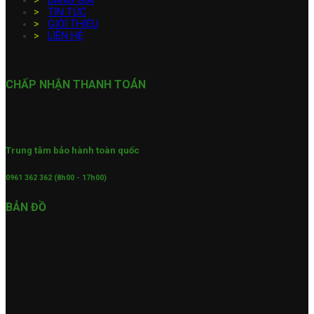
>
BẢNG GIÁ
>
TIN TỨC
>
GIỚI THIỆU
>
LIÊN HỆ
CHẤP NHẬN THANH TOÁN
Trung tâm bảo hành toàn quốc
0961 362 362 (8h00 - 17h00)
BẢN ĐỒ