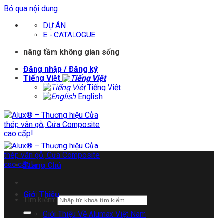
Bỏ qua nội dung
DỰ ÁN
E - CATALOGUE
nâng tầm không gian sống
Đăng nhập / Đăng ký
Tiếng Việt
Tiếng Việt
English
Trang Chủ
Giới Thiệu
Tìm kiếm:
Giới Thiệu Về Alumax Việt Nam