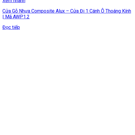
Xem nhanh
Cửa Gỗ Nhựa Composite Alux – Cửa Đi 1 Cánh Ô Thoáng Kính
| Mã AWP1.2
Đọc tiếp