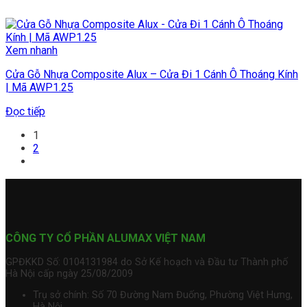
Xem nhanh
Cửa Gỗ Nhựa Composite Alux – Cửa Đi 1 Cánh Ô Thoáng Kính
| Mã AWP1.25
Đọc tiếp
1
2
CÔNG TY CỔ PHẦN ALUMAX VIỆT NAM
GPĐKKD Số: 0104131984 do Sở Kế hoạch và Đầu tư Thành phố
Hà Nội cấp ngày 25/08/2009
Trụ sở chính: Số 70 Đường Nam Đuống, Phường Việt Hưng,
Hà Nội