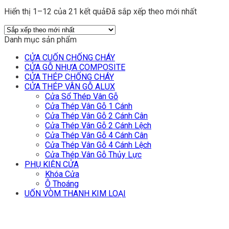
Hiển thị 1–12 của 21 kết quả
Đã sắp xếp theo mới nhất
Danh mục sản phẩm
CỬA CUỐN CHỐNG CHÁY
CỬA GỖ NHỰA COMPOSITE
CỬA THÉP CHỐNG CHÁY
CỬA THÉP VÂN GỖ ALUX
Cửa Sổ Thép Vân Gỗ
Cửa Thép Vân Gỗ 1 Cánh
Cửa Thép Vân Gỗ 2 Cánh Cân
Cửa Thép Vân Gỗ 2 Cánh Lệch
Cửa Thép Vân Gỗ 4 Cánh Cân
Cửa Thép Vân Gỗ 4 Cánh Lệch
Cửa Thép Vân Gỗ Thủy Lực
PHỤ KIỆN CỬA
Khóa Cửa
Ô Thoáng
UỐN VÒM THANH KIM LOẠI