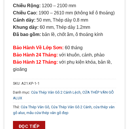
Chiều Rộng:
1200 – 2100 mm
Chiều Cao:
1900 – 2610 mm (không kể ô thoáng)
Cánh dày:
50 mm, Thép dày 0.8 mm
Khung dày:
60 mm, Thép dày 1.2mm
Đã bao gồm:
bản lề, chốt âm, ô thoáng kính
Bảo Hành Về Lớp Sơn:
60 tháng
Bảo Hành 24 Tháng:
với khuôn, cánh, phào
Bảo Hành 12 Tháng:
với phụ kiện khóa, bản lề,
gioăng
SKU:
A21.KP-1-1
Danh mục:
Cửa Thép Vân Gỗ 2 Cánh Lệch
,
CỬA THÉP VÂN GỖ
ALUX
Thẻ:
Cửa Thép Vân Gỗ
,
Cửa Thép Vân Gỗ 2 Cánh
,
cửa thép vân
gỗ alux
,
mẫu cửa thép vân gỗ đẹp
ĐỌC TIẾP