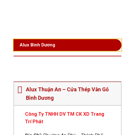
Bỏ
qua
nội
dung
Alux Bình Dương
Alux Thuận An – Cửa Thép Vân Gỗ
Bình Dương
Công Ty TNHH DV TM CK XD Trang
Trí Phát