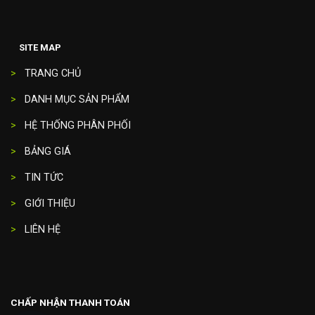
SITE MAP
>
TRANG CHỦ
>
DANH MỤC SẢN PHẨM
>
HỆ THỐNG PHÂN PHỐI
>
BẢNG GIÁ
>
TIN TỨC
>
GIỚI THIỆU
>
LIÊN HỆ
CHẤP NHẬN THANH TOÁN