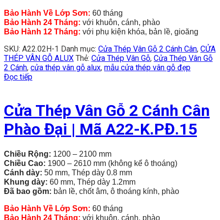
Bảo Hành Về Lớp Sơn:
60 tháng
Bảo Hành 24 Tháng:
với khuôn, cánh, phào
Bảo Hành 12 Tháng:
với phụ kiện khóa, bản lề, gioăng
SKU:
A22.02H-1
Danh mục:
Cửa Thép Vân Gỗ 2 Cánh Cân
,
CỬA
THÉP VÂN GỖ ALUX
Thẻ:
Cửa Thép Vân Gỗ
,
Cửa Thép Vân Gỗ
2 Cánh
,
cửa thép vân gỗ alux
,
mẫu cửa thép vân gỗ đẹp
Đọc tiếp
Cửa Thép Vân Gỗ 2 Cánh Cân
Phào Đại | Mã A22-K.PĐ.15
Chiều Rộng:
1200 – 2100 mm
Chiều Cao:
1900 – 2610 mm (không kể ô thoáng)
Cánh dày:
50 mm, Thép dày 0.8 mm
Khung dày:
60 mm, Thép dày 1.2mm
Đã bao gồm:
bản lề, chốt âm, ô thoáng kính, phào
Bảo Hành Về Lớp Sơn:
60 tháng
Bảo Hành 24 Tháng:
với khuôn, cánh, phào