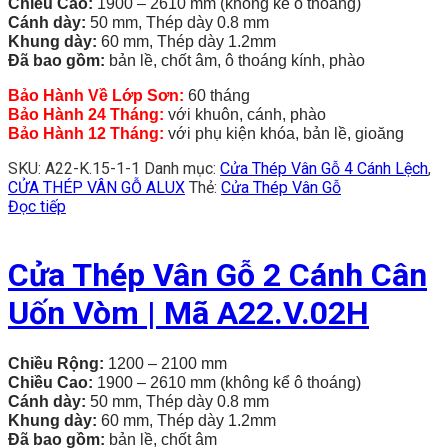
Chiều Cao:
1900 – 2610 mm (không kể ô thoáng)
Cánh dày:
50 mm, Thép dày 0.8 mm
Khung dày:
60 mm, Thép dày 1.2mm
Đã bao gồm:
bản lề, chốt âm, ô thoáng kính, phào
Bảo Hành Về Lớp Sơn:
60 tháng
Bảo Hành 24 Tháng:
với khuôn, cánh, phào
Bảo Hành 12 Tháng:
với phụ kiện khóa, bản lề, gioăng
SKU:
A22-K.15-1-1
Danh mục:
Cửa Thép Vân Gỗ 4 Cánh Lệch
,
CỬA THÉP VÂN GỖ ALUX
Thẻ:
Cửa Thép Vân Gỗ
Đọc tiếp
Cửa Thép Vân Gỗ 2 Cánh Cân
Uốn Vòm | Mã A22.V.02H
Chiều Rộng:
1200 – 2100 mm
Chiều Cao:
1900 – 2610 mm (không kể ô thoáng)
Cánh dày:
50 mm, Thép dày 0.8 mm
Khung dày:
60 mm, Thép dày 1.2mm
Đã bao gồm:
bản lề, chốt âm