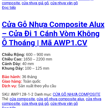
composite
,
cửa nhựa giả gỗ
,
cửa nhựa vân gỗ
Đọc tiếp
Cửa Gỗ Nhựa Composite Alux
– Cửa Đi 1 Cánh Vòm Không
Ô Thoáng | Mã AWP1.CV
Chiều Rộng:
600 – 900 mm
Chiều
Cao:
1650 – 2200 mm
Cánh Dày:
40 mm
Khung Dày:
100 – 125 mm
Bảo hành:
36 tháng
Giao hàng:
Toàn quốc
Dịch vụ:
Sản xuất theo yêu cầu
SKU:
AWP1.28-1-2
Danh mục:
CỬA GỖ NHỰA COMPOSITE
Thẻ:
cửa composite
,
cửa gỗ nhựa composite alux
,
cửa nhựa
composite
,
cửa nhựa giả gỗ
,
cửa nhựa vân gỗ