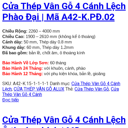
Cửa Thép Vân Gỗ 4 Cánh Lệch
Phào Đại | Mã A42-K.PĐ.02
Chiều Rộng:
2260 – 4000 mm
Chiều Cao:
1900 – 2610 mm (không kể ô thoáng)
Cánh dày:
50 mm, Thép dày 0.8 mm
Khung dày:
60 mm, Thép dày 1.2mm
Đã bao gồm:
bản lề, chốt âm, ô thoáng kính
Bảo Hành Về Lớp Sơn:
60 tháng
Bảo Hành 24 Tháng:
với khuôn, cánh, phào
Bảo Hành 12 Tháng:
với phụ kiện khóa, bản lề, gioăng
SKU:
A42-K.15-1-1-1-1
Danh mục:
Cửa Thép Vân Gỗ 4 Cánh
Lệch
,
CỬA THÉP VÂN GỖ ALUX
Thẻ:
Cửa Thép Vân Gỗ
,
Cửa
Thép Vân Gỗ 4 Cánh
Đọc tiếp
Cửa Thép Vân Gỗ 4 Cánh Lệch