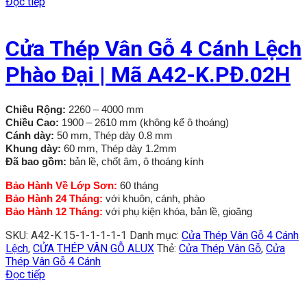
Đọc tiếp
Cửa Thép Vân Gỗ 4 Cánh Lệch
Phào Đại | Mã A42-K.PĐ.02H
Chiều Rộng:
2260 – 4000 mm
Chiều Cao:
1900 – 2610 mm (không kể ô thoáng)
Cánh dày:
50 mm, Thép dày 0.8 mm
Khung dày:
60 mm, Thép dày 1.2mm
Đã bao gồm:
bản lề, chốt âm, ô thoáng kính
Bảo Hành Về Lớp Sơn:
60 tháng
Bảo Hành 24 Tháng:
với khuôn, cánh, phào
Bảo Hành 12 Tháng:
với phụ kiện khóa, bản lề, gioăng
SKU:
A42-K.15-1-1-1-1-1
Danh mục:
Cửa Thép Vân Gỗ 4 Cánh
Lệch
,
CỬA THÉP VÂN GỖ ALUX
Thẻ:
Cửa Thép Vân Gỗ
,
Cửa
Thép Vân Gỗ 4 Cánh
Đọc tiếp