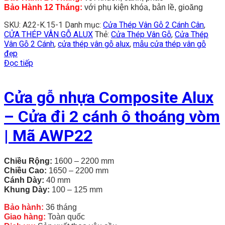
Bảo Hành 12 Tháng:
với phụ kiện khóa, bản lề, gioăng
SKU:
A22-K.15-1
Danh mục:
Cửa Thép Vân Gỗ 2 Cánh Cân
,
CỬA THÉP VÂN GỖ ALUX
Thẻ:
Cửa Thép Vân Gỗ
,
Cửa Thép
Vân Gỗ 2 Cánh
,
cửa thép vân gỗ alux
,
mẫu cửa thép vân gỗ
đẹp
Đọc tiếp
Cửa gỗ nhựa Composite Alux
– Cửa đi 2 cánh ô thoáng vòm
| Mã AWP22
Chiều Rộng:
1600 – 2200 mm
Chiều
Cao:
1650 – 2200 mm
Cánh Dày:
40 mm
Khung Dày:
100 – 125 mm
Bảo hành:
36 tháng
Giao hàng:
Toàn quốc