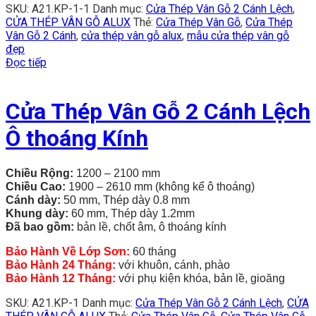
SKU:
A21.KP-1-1
Danh mục:
Cửa Thép Vân Gỗ 2 Cánh Lệch
,
CỬA THÉP VÂN GỖ ALUX
Thẻ:
Cửa Thép Vân Gỗ
,
Cửa Thép
Vân Gỗ 2 Cánh
,
cửa thép vân gỗ alux
,
mẫu cửa thép vân gỗ
đẹp
Đọc tiếp
Cửa Thép Vân Gỗ 2 Cánh Lệch
Ô thoáng Kính
Chiều Rộng:
1200 – 2100 mm
Chiều Cao:
1900 – 2610 mm (không kể ô thoáng)
Cánh dày:
50 mm, Thép dày 0.8 mm
Khung dày:
60 mm, Thép dày 1.2mm
Đã bao gồm:
bản lề, chốt âm, ô thoáng kính
Bảo Hành Về Lớp Sơn:
60 tháng
Bảo Hành 24 Tháng:
với khuôn, cánh, phào
Bảo Hành 12 Tháng:
với phụ kiện khóa, bản lề, gioăng
SKU:
A21.KP-1
Danh mục:
Cửa Thép Vân Gỗ 2 Cánh Lệch
,
CỬA