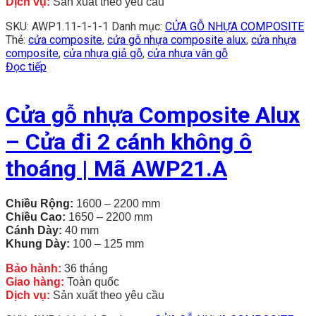
Dịch vụ:
Sản xuất theo yêu cầu
SKU:
AWP1.11-1-1-1
Danh mục:
CỬA GỖ NHỰA COMPOSITE
Thẻ:
cửa composite
,
cửa gỗ nhựa composite alux
,
cửa nhựa
composite
,
cửa nhựa giả gỗ
,
cửa nhựa vân gỗ
Đọc tiếp
Cửa gỗ nhựa Composite Alux
– Cửa đi 2 cánh không ô
thoáng | Mã AWP21.A
Chiều Rộng:
1600 – 2200 mm
Chiều
Cao:
1650 – 2200 mm
Cánh Dày:
40 mm
Khung Dày:
100 – 125 mm
Bảo hành:
36 tháng
Giao hàng:
Toàn quốc
Dịch vụ:
Sản xuất theo yêu cầu