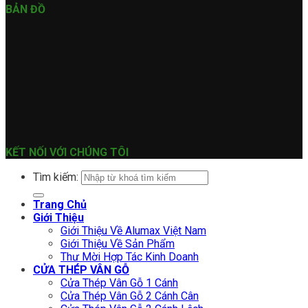
BẢN ĐỒ
KẾT NỐI VỚI CHÚNG TÔI
Tìm kiếm:
Trang Chủ
Giới Thiệu
Giới Thiệu Về Alumax Việt Nam
Giới Thiệu Về Sản Phẩm
Thư Mời Hợp Tác Kinh Doanh
CỬA THÉP VÂN GỖ
Cửa Thép Vân Gỗ 1 Cánh
Cửa Thép Vân Gỗ 2 Cánh Cân