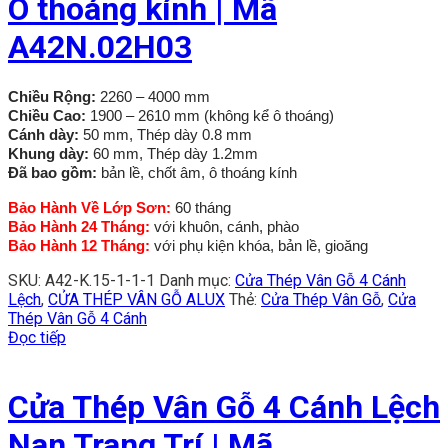
Ô thoáng kính | Mã
A42N.02H03
Chiều Rộng:
2260 – 4000 mm
Chiều Cao:
1900 – 2610 mm (không kể ô thoáng)
Cánh dày:
50 mm, Thép dày 0.8 mm
Khung dày:
60 mm, Thép dày 1.2mm
Đã bao gồm:
bản lề, chốt âm, ô thoáng kính
Bảo Hành Về Lớp Sơn:
60 tháng
Bảo Hành 24 Tháng:
với khuôn, cánh, phào
Bảo Hành 12 Tháng:
với phụ kiện khóa, bản lề, gioăng
SKU:
A42-K.15-1-1-1
Danh mục:
Cửa Thép Vân Gỗ 4 Cánh
Lệch
,
CỬA THÉP VÂN GỖ ALUX
Thẻ:
Cửa Thép Vân Gỗ
,
Cửa
Thép Vân Gỗ 4 Cánh
Đọc tiếp
Cửa Thép Vân Gỗ 4 Cánh Lệch
Nan Trang Trí | Mã