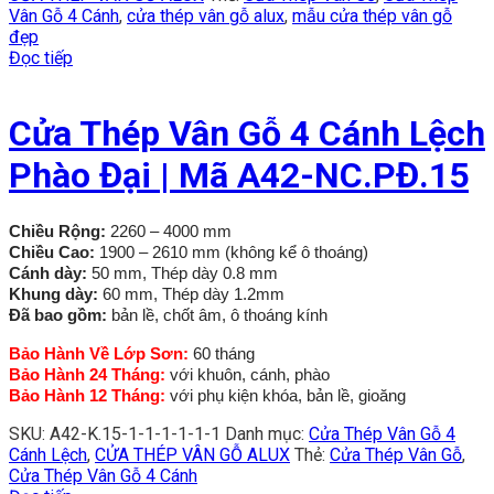
Vân Gỗ 4 Cánh
,
cửa thép vân gỗ alux
,
mẫu cửa thép vân gỗ
đẹp
Đọc tiếp
Cửa Thép Vân Gỗ 4 Cánh Lệch
Phào Đại | Mã A42-NC.PĐ.15
Chiều Rộng:
2260 – 4000 mm
Chiều Cao:
1900 – 2610 mm (không kể ô thoáng)
Cánh dày:
50 mm, Thép dày 0.8 mm
Khung dày:
60 mm, Thép dày 1.2mm
Đã bao gồm:
bản lề, chốt âm, ô thoáng kính
Bảo Hành Về Lớp Sơn:
60 tháng
Bảo Hành 24 Tháng:
với khuôn, cánh, phào
Bảo Hành 12 Tháng:
với phụ kiện khóa, bản lề, gioăng
SKU:
A42-K.15-1-1-1-1-1-1
Danh mục:
Cửa Thép Vân Gỗ 4
Cánh Lệch
,
CỬA THÉP VÂN GỖ ALUX
Thẻ:
Cửa Thép Vân Gỗ
,
Cửa Thép Vân Gỗ 4 Cánh