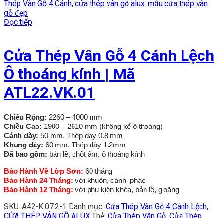
Thép Vân Gỗ 4 Cánh
,
cửa thép vân gỗ alux
,
mẫu cửa thép vân
gỗ đẹp
Đọc tiếp
Cửa Thép Vân Gỗ 4 Cánh Lệch
Ô thoáng kính | Mã
ATL22.VK.01
Chiều Rộng:
2260 – 4000 mm
Chiều Cao:
1900 – 2610 mm (không kể ô thoáng)
Cánh dày:
50 mm, Thép dày 0.8 mm
Khung dày:
60 mm, Thép dày 1.2mm
Đã bao gồm:
bản lề, chốt âm, ô thoáng kính
Bảo Hành Về Lớp Sơn:
60 tháng
Bảo Hành 24 Tháng:
với khuôn, cánh, phào
Bảo Hành 12 Tháng:
với phụ kiện khóa, bản lề, gioăng
SKU:
A42-K.07.2-1
Danh mục:
Cửa Thép Vân Gỗ 4 Cánh Lệch
,
CỬA THÉP VÂN GỖ ALUX
Thẻ:
Cửa Thép Vân Gỗ
,
Cửa Thép