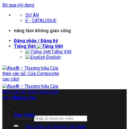
Bỏ qua nội dung
DỰ ÁN
E - CATALOGUE
nâng tầm không gian sống
Đăng nhập / Đăng ký
Tiếng Việt
Tiếng Việt
English
Trang Chủ
Giới Thiệu
Tìm kiếm:
Giới Thiệu Về Alumax Việt Nam