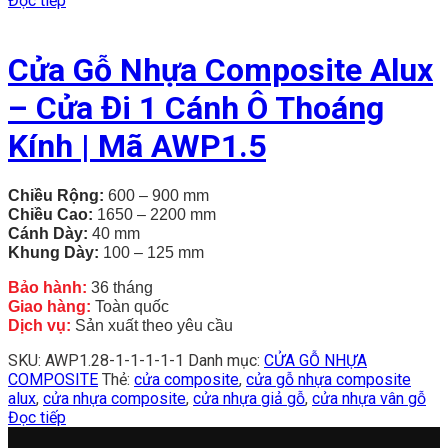
Đọc tiếp
Cửa Gỗ Nhựa Composite Alux
– Cửa Đi 1 Cánh Ô Thoáng
Kính | Mã AWP1.5
Chiều Rộng:
600 – 900 mm
Chiều
Cao:
1650 – 2200 mm
Cánh Dày:
40 mm
Khung Dày:
100 – 125 mm
Bảo hành:
36 tháng
Giao hàng:
Toàn quốc
Dịch vụ:
Sản xuất theo yêu cầu
SKU:
AWP1.28-1-1-1-1-1
Danh mục:
CỬA GỖ NHỰA
COMPOSITE
Thẻ:
cửa composite
,
cửa gỗ nhựa composite
alux
,
cửa nhựa composite
,
cửa nhựa giả gỗ
,
cửa nhựa vân gỗ
Đọc tiếp