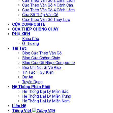
Cửa Thép Vân Gỗ 2 Cánh Lệch
Cửa Thép Vân Gỗ 4 Cánh Cân
Cửa Thép Vân Gỗ 4 Cánh Lệch
Cửa Sổ Thép Vân Gỗ
Cửa Thép Vân Gỗ Thủy Lực
CỬA COMPOSITE
CỬA THÉP CHỐNG CHÁY
PHỤ KIỆN
Khóa Cửa
Ô Thoáng
Tin Tức
Blog Cửa Thép Vân Gỗ
Blog Cửa Chống Cháy
Blog Cửa Gỗ Nhựa Composite
Báo Chí Nói Gì Về Alux
Tin Tức – Sự Kiện
Dự Án
Tuyển Dụng
Hệ Thống Phân Phối
Hệ Thống Đại Lý Miền Bắc
Hệ Thống Đại Lý Miền Trung
Hệ Thống Đại Lý Miền Nam
Liên Hệ
Tiếng Việt