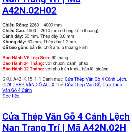
A42N.02H02
Chiều Rộng:
2260 – 4000 mm
Chiều Cao:
1900 – 2610 mm (không kể ô thoáng)
Cánh dày:
50 mm, Thép dày 0.8 mm
Khung dày:
60 mm, Thép dày 1.2mm
Đã bao gồm:
bản lề, chốt âm, ô thoáng kính
Bảo Hành Về Lớp Sơn:
60 tháng
Bảo Hành 24 Tháng:
với khuôn, cánh, phào
Bảo Hành 12 Tháng:
với phụ kiện khóa, bản lề, gioăng
SKU:
A42-K.15-1-1
Danh mục:
Cửa Thép Vân Gỗ 4 Cánh Lệch
,
CỬA THÉP VÂN GỖ ALUX
Thẻ:
Cửa Thép Vân Gỗ
,
Cửa Thép
Vân Gỗ 4 Cánh
Đọc tiếp
Cửa Thép Vân Gỗ 4 Cánh Lệch
Nan Trang Trí | Mã A42N.02H