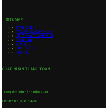
SITE MAP
>
TRANG CHỦ
>
DANH MỤC SẢN PHẨM
>
HỆ THỐNG PHÂN PHỐI
>
BẢNG GIÁ
>
TIN TỨC
>
GIỚI THIỆU
>
LIÊN HỆ
CHẤP NHẬN THANH TOÁN
Trung tâm bảo hành toàn quốc
0961 362 362 (8h00 - 17h00)