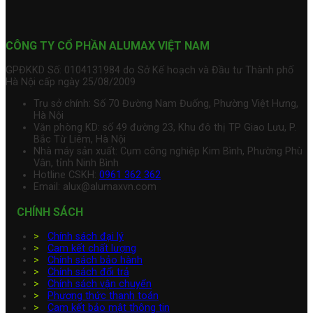
CÔNG TY CỔ PHẦN ALUMAX VIỆT NAM
GPĐKKD Số: 0104131984 do Sở Kế hoạch và Đầu tư Thành phố
Hà Nội cấp ngày 25/08/2009
Trụ sở chính: Số 70 Đường Nam Đuống, Phường Việt Hưng,
Hà Nội
Văn phòng KD: số 49 đường 23, Khu đô thị TP Giao Lưu, P.
Bắc Từ Liêm, Hà Nội
Nhà máy sản xuất: Cụm công nghiệp Kim Bình, Phường Phù
Vân, tỉnh Ninh Bình
Hotline CSKH:
0961 362 362
Email: alux@alumaxvn.com
CHÍNH SÁCH
>
Chính sách đại lý
>
Cam kết chất lượng
>
Chính sách bảo hành
>
Chính sách đổi trả
>
Chính sách vận chuyển
>
Phương thức thanh toán
>
Cam kết bảo mật thông tin