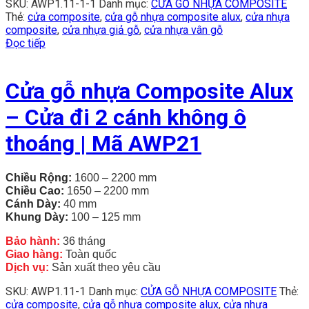
SKU:
AWP1.11-1-1
Danh mục:
CỬA GỖ NHỰA COMPOSITE
Thẻ:
cửa composite
,
cửa gỗ nhựa composite alux
,
cửa nhựa
composite
,
cửa nhựa giả gỗ
,
cửa nhựa vân gỗ
Đọc tiếp
Cửa gỗ nhựa Composite Alux
– Cửa đi 2 cánh không ô
thoáng | Mã AWP21
Chiều Rộng:
1600 – 2200 mm
Chiều
Cao:
1650 – 2200 mm
Cánh Dày:
40 mm
Khung Dày:
100 – 125 mm
Bảo hành:
36 tháng
Giao hàng:
Toàn quốc
Dịch vụ:
Sản xuất theo yêu cầu
SKU:
AWP1.11-1
Danh mục:
CỬA GỖ NHỰA COMPOSITE
Thẻ:
cửa composite
,
cửa gỗ nhựa composite alux
,
cửa nhựa