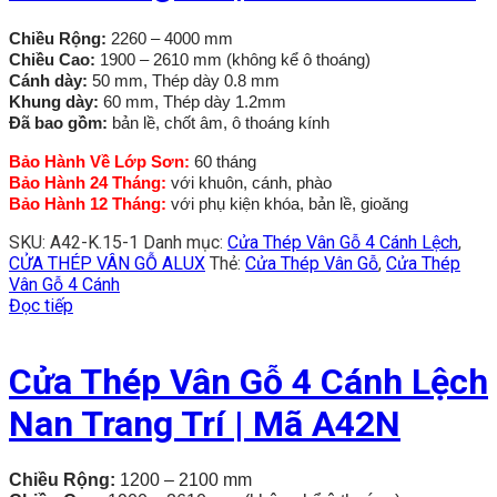
Chiều Rộng:
2260 – 4000 mm
Chiều Cao:
1900 – 2610 mm (không kể ô thoáng)
Cánh dày:
50 mm, Thép dày 0.8 mm
Khung dày:
60 mm, Thép dày 1.2mm
Đã bao gồm:
bản lề, chốt âm, ô thoáng kính
Bảo Hành Về Lớp Sơn:
60 tháng
Bảo Hành 24 Tháng:
với khuôn, cánh, phào
Bảo Hành 12 Tháng:
với phụ kiện khóa, bản lề, gioăng
SKU:
A42-K.15-1
Danh mục:
Cửa Thép Vân Gỗ 4 Cánh Lệch
,
CỬA THÉP VÂN GỖ ALUX
Thẻ:
Cửa Thép Vân Gỗ
,
Cửa Thép
Vân Gỗ 4 Cánh
Đọc tiếp
Cửa Thép Vân Gỗ 4 Cánh Lệch
Nan Trang Trí | Mã A42N
Chiều Rộng:
1200 – 2100 mm