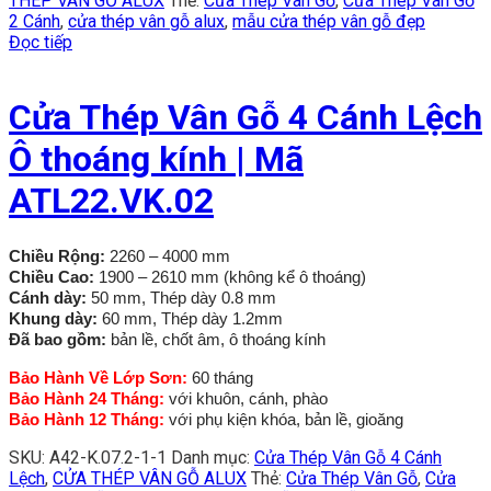
THÉP VÂN GỖ ALUX
Thẻ:
Cửa Thép Vân Gỗ
,
Cửa Thép Vân Gỗ
2 Cánh
,
cửa thép vân gỗ alux
,
mẫu cửa thép vân gỗ đẹp
Đọc tiếp
Cửa Thép Vân Gỗ 4 Cánh Lệch
Ô thoáng kính | Mã
ATL22.VK.02
Chiều Rộng:
2260 – 4000 mm
Chiều Cao:
1900 – 2610 mm (không kể ô thoáng)
Cánh dày:
50 mm, Thép dày 0.8 mm
Khung dày:
60 mm, Thép dày 1.2mm
Đã bao gồm:
bản lề, chốt âm, ô thoáng kính
Bảo Hành Về Lớp Sơn:
60 tháng
Bảo Hành 24 Tháng:
với khuôn, cánh, phào
Bảo Hành 12 Tháng:
với phụ kiện khóa, bản lề, gioăng
SKU:
A42-K.07.2-1-1
Danh mục:
Cửa Thép Vân Gỗ 4 Cánh
Lệch
,
CỬA THÉP VÂN GỖ ALUX
Thẻ:
Cửa Thép Vân Gỗ
,
Cửa